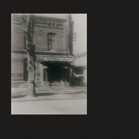
1947
wurde das Kino enteignet, und zwar nach ein Befehl der
hatte. Anfang der fünfziger Jahre wurde das Filmtheater sta
Seit dem Umbau i
Links vom Saaleinga
einstufigen Podest.
fünf Reihen vor d
bezahlbar: Der Sperr
Karten wurden 5 Pf
am Sonntag. Vorste
es um 14.00 Uhr 
Familienvorstellung
Bis in die fünfziger Jahre hinein fanden im Grabower Kino