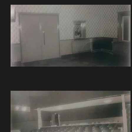
Die Eingangshalle und das Vestibül dahinter sehen recht tro
Trotz vieler Bemühungen schrumpften Anfang der 90er Jahre 
immer schließen musste…