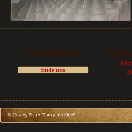
wo sind wir
Öffnu
Berliner Straße 2, 19300 Grabow
Mon
finde uns
1
© 2014 by Bistro "Zum alten KIno"