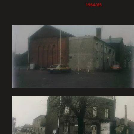
Kinoleinwand errichtet worden war.
1964/65
gab es dann e
eingebaut. Der Sperrsitz fiel weg. Dadurch entstand ein we
Lüftungsanlage installiert. (Die machte so ein krach, dass 
wurde wegrationalisiert, so dass die Zuschauer in einem B
Baumaßnahmen wurden der Kinosaal wesentlich verklein
ehemaligen Sperrsitzes eingebaut. Er war nur über eine Eis