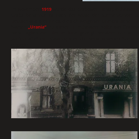
Im November
1919
wurde das Grabower Lichtspieltheater e
Grabs benannte es nach der Muse der Sternenkunde: „U
Deutschland drei Kinos, die sich weigerten unmoralische Film
Namen
„Urania“
. Zu diesen Filmtheatern sollte das Grab
nicht täglich ein Film im Kino gezeigt, sondern nur an 
„untermalte“ ein Klavierspieler die verschiedenen Szena
engagiert.